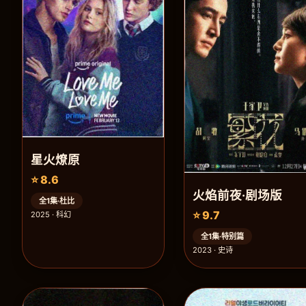
星火燎原
⭐ 8.6
火焰前夜·剧场版
全1集·杜比
⭐ 9.7
2025 · 科幻
全1集·特别篇
2023 · 史诗