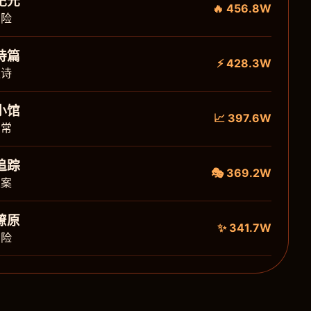
纪元
🔥 456.8W
冒险
诗篇
⚡ 428.3W
史诗
小馆
📈 397.6W
日常
追踪
🎭 369.2W
探案
燎原
✨ 341.7W
冒险