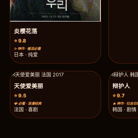
炎樱花落
⭐ 9.8
✨ 神作 · 催泪必看
日本 · 纯爱
天使爱美丽
辩护人
⭐ 9.5
⭐ 9.7
💎 必看 · 浪漫经典
🔥 神作 · 社会巨
法国 · 喜剧
韩国 · 剧情