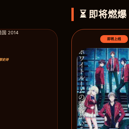
⏳ 即将燃爆
即将上线
西部史诗