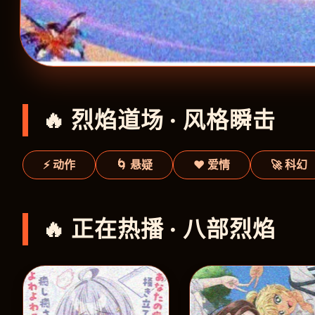
🔥 烈焰道场 · 风格瞬击
⚡ 动作
🌀 悬疑
❤️ 爱情
🚀 科幻
🔥 正在热播 · 八部烈焰