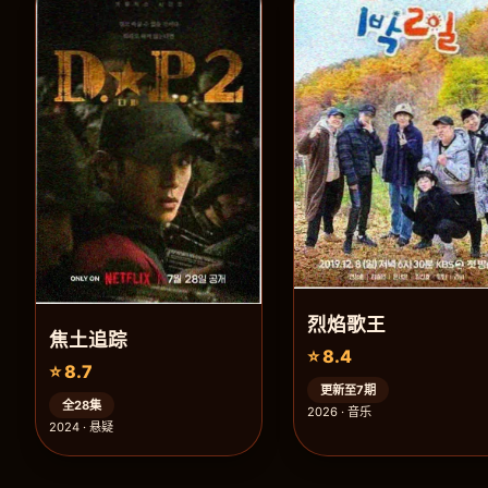
烈焰歌王
焦土追踪
⭐ 8.4
⭐ 8.7
更新至7期
全28集
2026 · 音乐
2024 · 悬疑