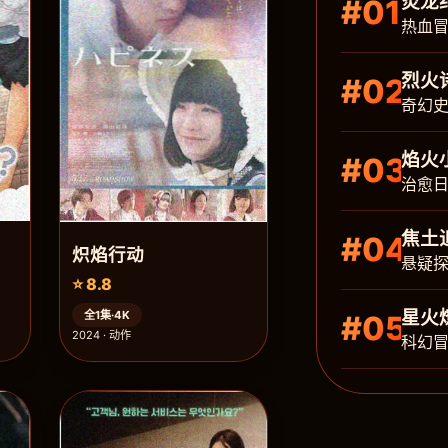
炎龙
#01
热血
烈火
#02
奇幻
焰火
#03
治愈
焦土
#04
炽焰行动
悬疑
⭐ 8.8
星火
全1集·4K
#05
2024 · 动作
科幻