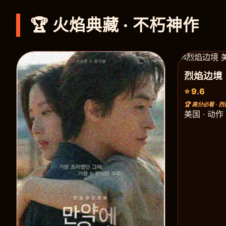
🏆 火焰典藏 · 不朽神作
烈焰边境
⭐ 9.6
🏆 高分必看 · 
美国 · 动作