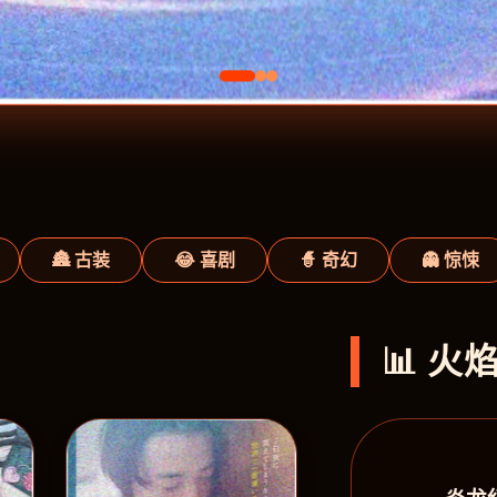
🏯 古装
😂 喜剧
🧙 奇幻
👻 惊悚
📊 火