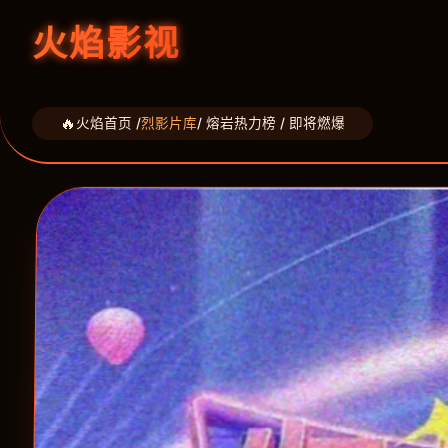
火焰影视
火焰首页 /
烈影片库
/ 熔岩热力榜 / 即将燃爆